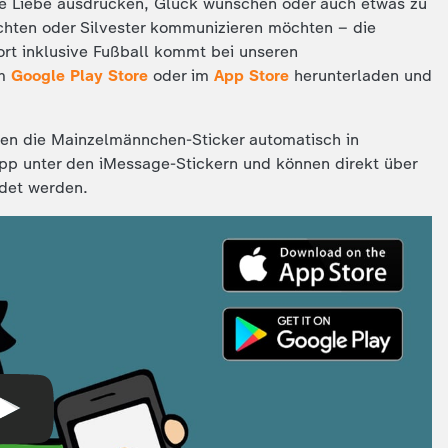
re Liebe ausdrücken, Glück wünschen oder auch etwas zu
chten oder Silvester kommunizieren möchten – die
ort inklusive Fußball kommt bei unseren
m
Google Play Store
oder im
App Store
herunterladen und
n die Mainzelmännchen-Sticker automatisch in
-App unter den iMessage-Stickern und können direkt über
det werden.