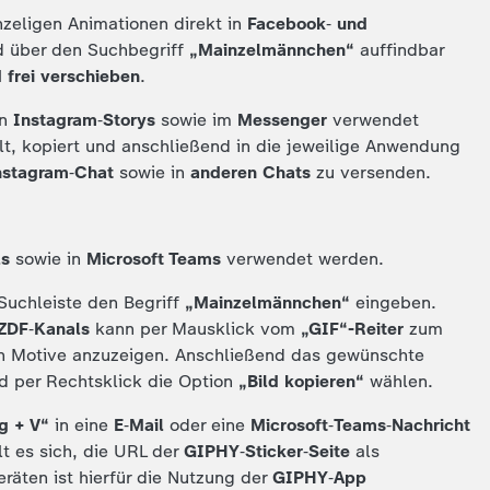
zeligen Animationen direkt in
Facebook
‑
und
d über den Suchbegriff
„Mainzelmännchen“
auffindbar
 frei verschieben
.
in
Instagram‑Storys
sowie im
Messenger
verwendet
lt, kopiert und anschließend in die jeweilige Anwendung
nstagram‑Chat
sowie in
anderen Chats
zu versenden.
ls
sowie in
Microsoft Teams
verwendet werden.
Suchleiste den Begriff
„Mainzelmännchen“
eingeben.
ZDF‑Kanals
kann per Mausklick vom
„GIF“-Reiter
zum
n Motive anzuzeigen. Anschließend das gewünschte
d per Rechtsklick die Option
„Bild kopieren“
wählen.
g + V“
in eine
E‑Mail
oder eine
Microsoft‑Teams‑Nachricht
lt es sich, die URL der
GIPHY‑Sticker‑Seite
als
räten ist hierfür die Nutzung der
GIPHY‑App