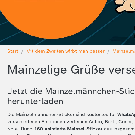
Start
Mit dem Zweiten wirbt man besser
Mainzelm
Mainzelige Grüße ver
Jetzt die Mainzelmännchen-Stic
herunterladen
Die Mainzelmännchen-Sticker sind kostenlos für
WhatsA
verschiedenen Emotionen verleihen Anton, Berti, Conni, 
Note. Rund
160 animierte Mainzel-Sticker
aus insgesa