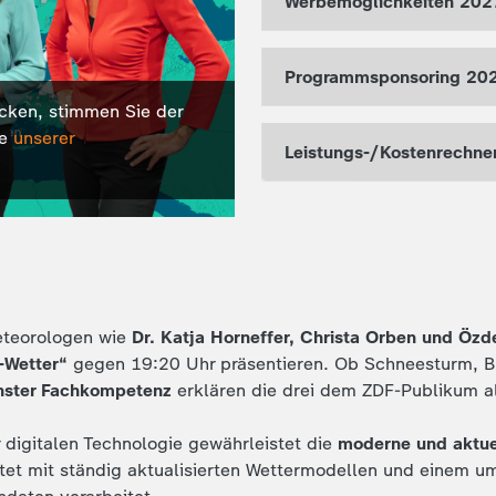
Werbemöglichkeiten 202
Programmsponsoring 20
icken, stimmen Sie der
ie
unserer
Leistungs-/Kostenrechne
eteorologen wie
Dr. Katja Horneffer, Christa Orben und Özde
-Wetter“
gegen 19:20 Uhr präsentieren. Ob Schneesturm, Bli
chster Fachkompetenz
erklären die drei dem ZDF-Publikum a
r digitalen Technologie gewährleistet die
moderne und aktue
itet mit ständig aktualisierten Wettermodellen und einem 