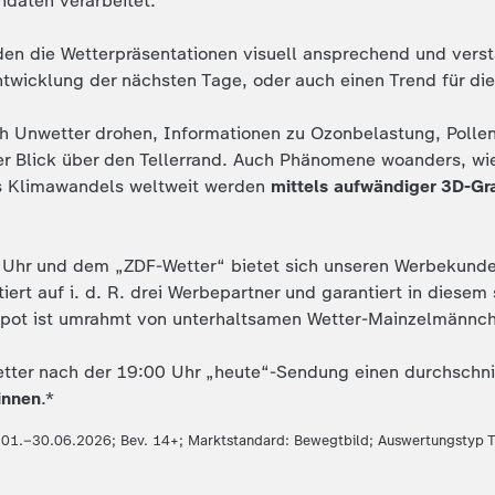
daten verarbeitet.
en die Wetterpräsentationen visuell ansprechend und verstä
twicklung der nächsten Tage, oder auch einen Trend für di
ch Unwetter drohen, Informationen zu Ozonbelastung, Polle
r Blick über den Tellerrand. Auch Phänomene woanders, wie
s Klimawandels weltweit werden
mittels aufwändiger 3D-Gr
hr und dem „ZDF-Wetter“ bietet sich unseren Werbekunden 
itiert auf i. d. R. drei Werbepartner und garantiert in dies
pot ist umrahmt von unterhaltsamen Wetter-Mainzelmännche
etter nach der 19:00 Uhr „heute“-Sendung einen durchschni
innen
.*
.01.–30.06.2026; Bev. 14+; Marktstandard: Bewegtbild; Auswertungstyp 