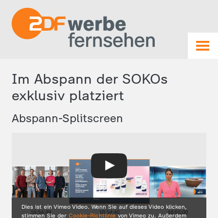
Im Abspann der SOKOs
exklusiv platziert
Abspann-Splitscreen
Dies ist ein Vimeo Video. Wenn Sie auf dieses Video klicken,
stimmen Sie der
Cookie-Richtlinie
von Vimeo zu. Außerdem